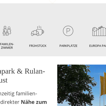
FAMILEN-
FRÜHSTÜCK
PARKPLÄTZE
EUROPA PA
ZIMMER
a­park & Ru­lan­
ust
i­tig fa­mi­li­en­
 di­rek­ter
Nähe zum