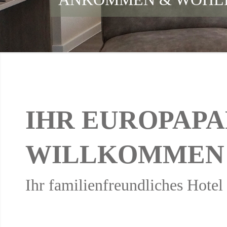
IHR EU­RO­PA­P
WILL­KOM­MEN
Ihr fa­mi­li­en­freund­li­ches Hote