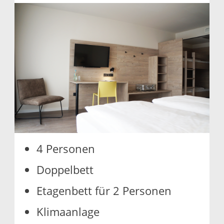
4 Per­so­nen
Dop­pel­bett
Eta­gen­bett für 2 Per­so­nen
Kli­ma­an­la­ge