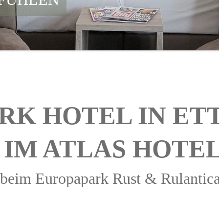
ARK HOTEL IN ET­
 IM ATLAS HOTE
l beim Eu­ro­pa­park Rust & Ru­lan­ti­c