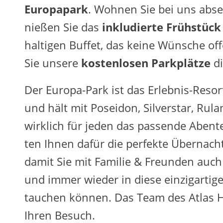
Eu­ro­pa­park
. Woh­nen Sie bei uns ab­se
nie­ßen Sie das
in­klu­dier­te Früh­stück
hal­ti­gen Buf­fet, das keine Wün­sche of­
Sie un­se­re
kos­ten­lo­sen Park­plät­ze
di
Der Eu­ro­pa-Park ist das Er­leb­nis-Re­sort 
und hält mit Po­sei­don, Sil­ver­star, Ru­l
wirk­lich für jeden das pas­sen­de Aben­te
ten Ihnen dafür die per­fek­te Über­nach­
damit Sie mit Fa­mi­lie & Freun­den auch
und immer wie­der in diese ein­zig­ar­ti­ge 
tau­chen kön­nen. Das Team des Atlas Ho
Ihren Be­such.