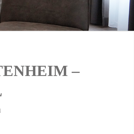
TEN­HEIM –
L
a