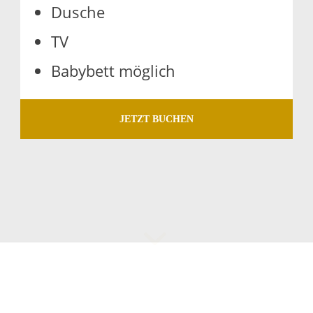
Du­sche
TV
Ba­by­bett mög­lich
JETZT BUCHEN