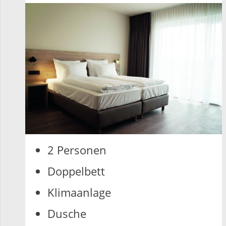
2 Per­so­nen
Dop­pel­bett
Kli­ma­an­la­ge
Du­sche