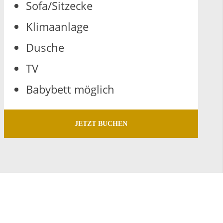
Sofa/Sitz­ecke
Kli­ma­an­la­ge
Du­sche
TV
Ba­by­bett mög­lich
JETZT BUCHEN