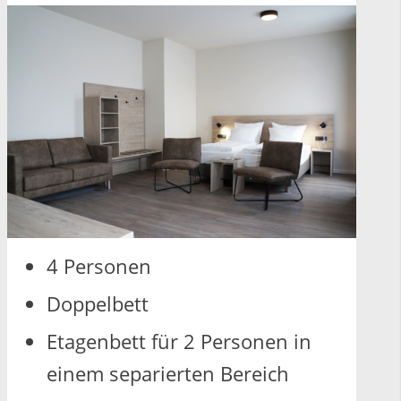
4 Per­so­nen
Dop­pel­bett
Eta­gen­bett für 2 Per­so­nen in
einem se­pa­rier­ten Be­reich