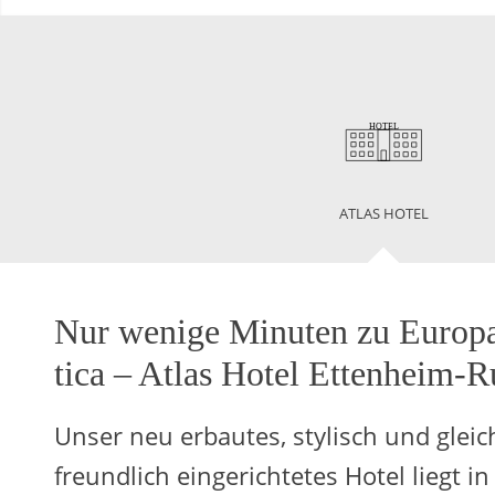
ATLAS HOTEL
Nur we­ni­ge Mi­nu­ten zu Eu­ro­p
ti­ca – Atlas Hotel Et­ten­heim-R
Unser neu er­bau­tes, sty­lisch und gleich­ze
freund­lich ein­ge­rich­te­tes Hotel liegt in