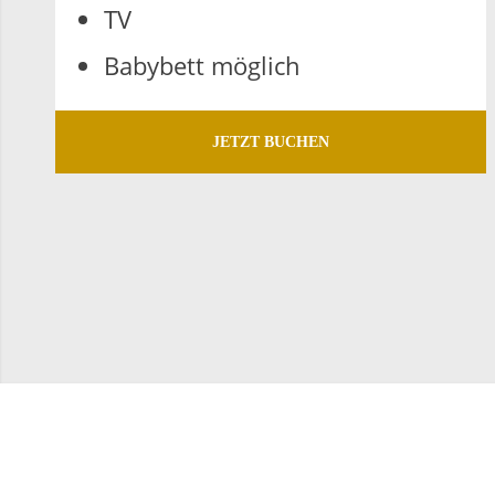
TV
Ba­by­bett mög­lich
JETZT BUCHEN