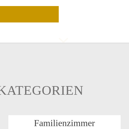
KA­TE­GO­RI­EN
Fa­mi­li­en­zim­mer