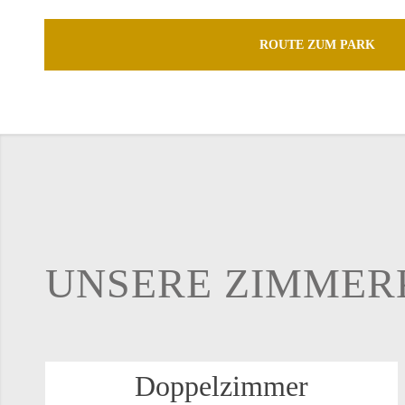
ROUTE ZUM PARK
UN­SE­RE ZIM­MER­
Dop­pel­zim­mer