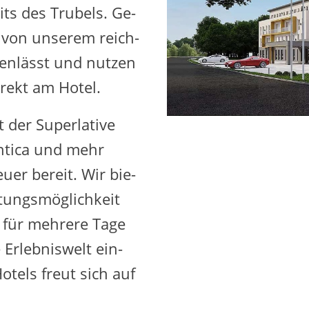
its des Tru­bels. Ge­
von un­se­rem reich­
fen­lässt und nut­zen
­rekt am Hotel.
der Su­per­la­ti­ve
an­ti­ca und mehr
u­er be­reit. Wir bie­
tungs­mög­lich­keit
 für meh­re­re Tage
Er­leb­nis­welt ein­
­tels freut sich auf