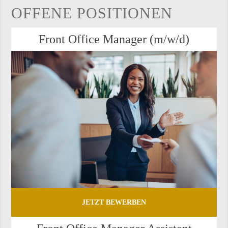
OF­FE­NE PO­SI­TIO­NEN
Front Of­fice Ma­na­ger (m/w/d)
JETZT BEWERBEN