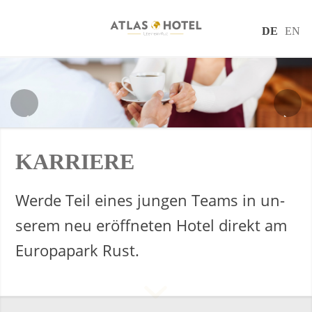
DE
EN
KAR­RIE­RE
Werde Teil eines jun­gen Teams in un­
se­rem neu er­öff­ne­ten Hotel di­rekt am
Eu­ro­pa­park Rust.