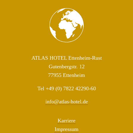
ATLAS HOTEL Et­ten­heim-Rust
Gu­ten­berg­str. 12
77955 Et­ten­heim
Tel +49 (0) 7822 42290-60
info@​atlas-​hotel.​de
Kar­rie­re
Im­pres­sum