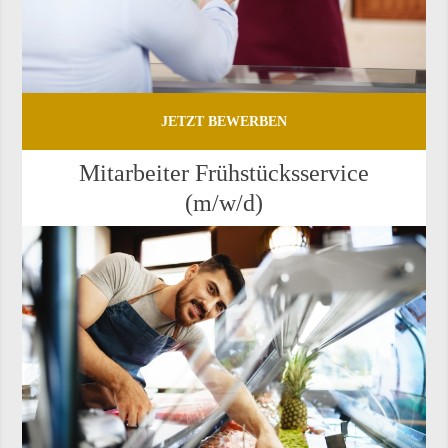
JETZT BEWERBEN
Mit­ar­bei­ter Früh­stücks­ser­vice
(m/w/d)