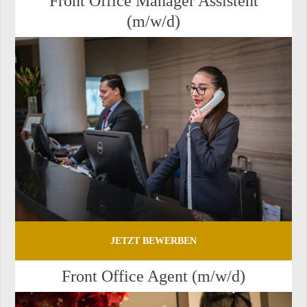
Front Of­fice Ma­na­ger As­sis­tent
(m/w/d)
JETZT BEWERBEN
Front Of­fice Agent (m/w/d)