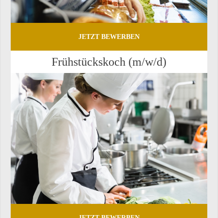
JETZT BEWERBEN
Früh­stücks­koch (m/w/d)
JETZT BEWERBEN