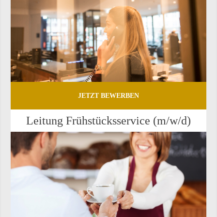
JETZT BEWERBEN
Lei­tung Früh­stücks­ser­vice (m/w/d)